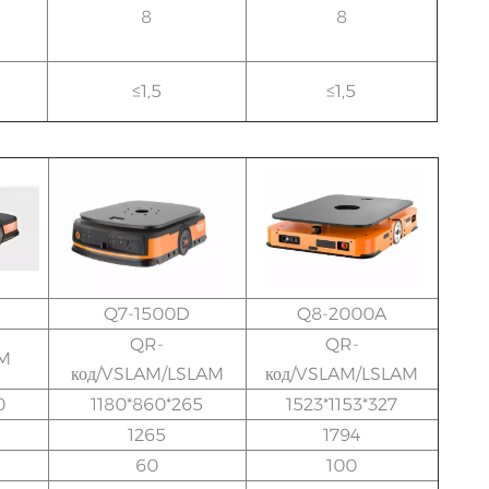
8
8
≤1,5
≤1,5
Q7-1500D
Q8-2000A
QR-
QR-
AM
код/VSLAM/LSLAM
код/VSLAM/LSLAM
0
1180*860*265
1523*1153*327
1265
1794
60
100