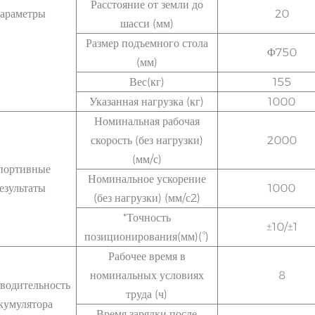
Расстояние от земли до
араметры
20
шасси (мм)
Размер подъемного стола
Φ750
(мм)
Вес(кг)
155
Указанная нагрузка (кг)
1000
Номинальная рабочая
скорость (без нагрузки)
2000
(мм/с)
портивные
Номинальное ускорение
езультаты
1000
(без нагрузки) (мм/с2)
*Точность
±10/±1
позиционирования(мм)(°)
Рабочее время в
номинальных условиях
8
водительность
труда (ч)
кумулятора
Время зарядки после