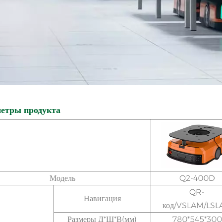
етры продукта
Модель
Q2-400D
QR-
Навигация
код/VSLAM/LS
Размеры Д*Ш*В(мм)
780*545*300