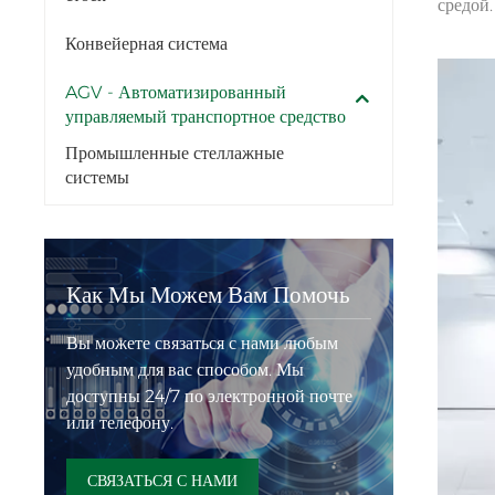
средой.
Конвейерная система
AGV - Автоматизированный
управляемый транспортное средство
Промышленные стеллажные
системы
Как Мы Можем Вам Помочь
Вы можете связаться с нами любым
удобным для вас способом. Мы
доступны 24/7 по электронной почте
или телефону.
СВЯЗАТЬСЯ С НАМИ