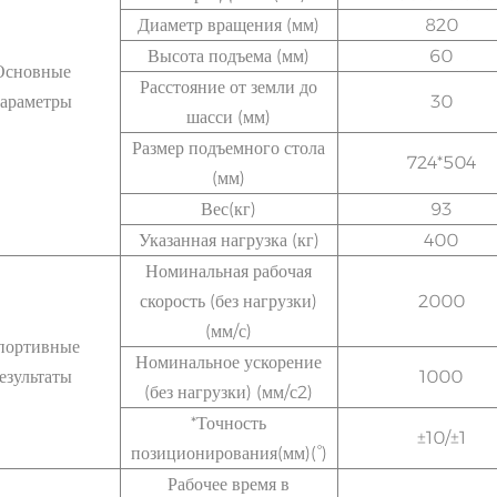
Диаметр вращения (мм)
820
Высота подъема (мм)
60
Основные
Расстояние от земли до
араметры
30
шасси (мм)
Размер подъемного стола
724*504
(мм)
Вес(кг)
93
Указанная нагрузка (кг)
400
Номинальная рабочая
скорость (без нагрузки)
2000
(мм/с)
портивные
Номинальное ускорение
езультаты
1000
(без нагрузки) (мм/с2)
*Точность
±10/±1
позиционирования(мм)(°)
Рабочее время в