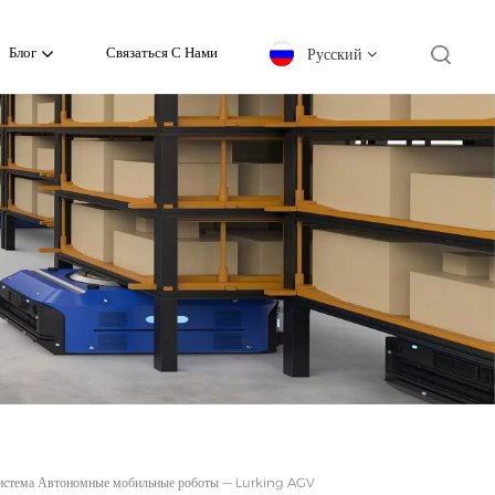
Русский
Блог
Связаться С Нами
English
español
日本語
한국의
Deutsch
français
العربية
 система Автономные мобильные роботы — Lurking AGV
português