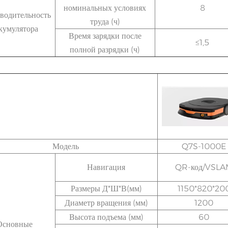
номинальных условиях
8
водительность
труда (ч)
кумулятора
Время зарядки после
≤1,5
полной разрядки (ч)
Модель
Q7S-1000E
Навигация
QR-код/VSL
Размеры Д*Ш*В(мм)
1150*820*20
Диаметр вращения (мм)
1200
Высота подъема (мм)
60
Основные