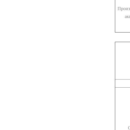
Произ
ак