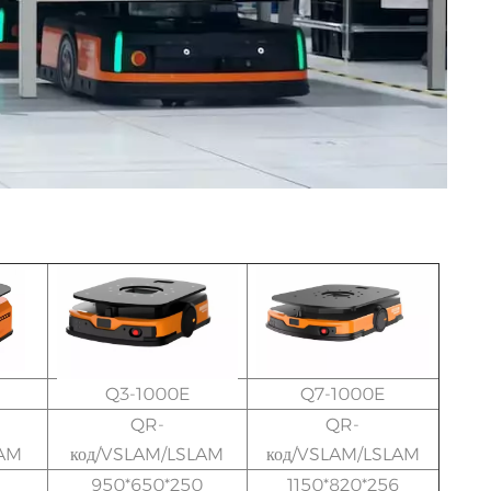
Q3-1000E
Q7-1000E
QR-
QR-
LAM
код/VSLAM/LSLAM
код/VSLAM/LSLAM
950*650*250
1150*820*256