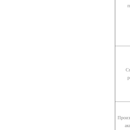
п
С
р
Произ
ак