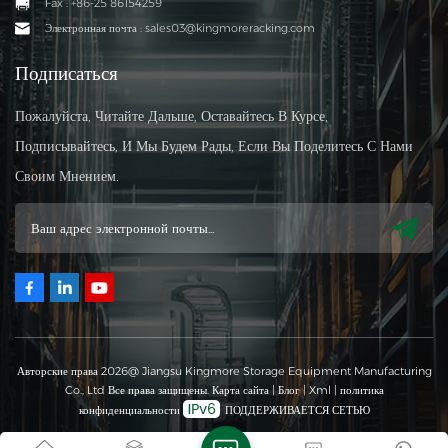
Fax : +86-25 86154259
Электронная почта : sales03@kingmoreracking.com
Подписаться
Пожалуйста, Читайте Дальше, Оставайтесь В Курсе,
Подписывайтесь, И Мы Будем Рады, Если Вы Поделитесь С Нами
Своим Мнением.
Авторские права 2026@ Jiangsu Kingmore Storage Equipment Manufacturing
Co., Ltd Все права защищены.
Карта сайта
|
Блог
|
Xml
|
политика
конфиденциальности
ПОДДЕРЖИВАЕТСЯ СЕТЬЮ