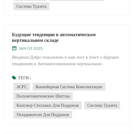
Система Туалета
Будущие тенденции в автоматическом
вертикальном складе
JAN 03, 2025
Введение:Добро пожаловать в наш пост в блоге о будущих
тенденциях в Автоматизированное вертикальное
складыПолем По мере того, как технология продолжает
продвигаться, логистика и складская индустрия использует
ТЕГИ :
автоматизацию для оптимизации эффективности,
АСРС
Конвейерная Система Комплектации
использования пространства и общей эффективно...
Полуавтоматические Шаттлы
Кингмор Стеллажи Для Поддонов
Система Туалета
Укладыватели Для Поддонов