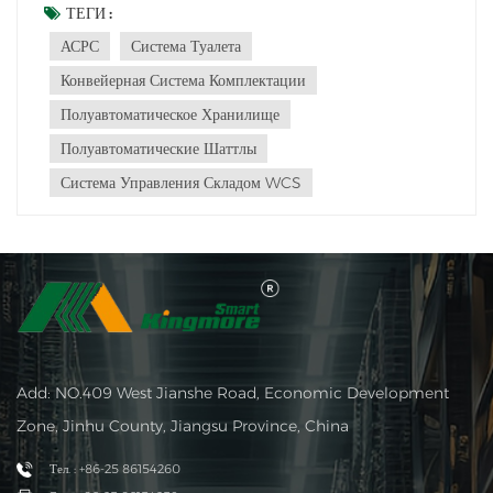
оборудования для обработки материалов играют важную
ТЕГИ :
роль в операциях склада и распределительного центра. В
АСРС
Система Туалета
этой статье мы углубимся в их ун...
Конвейерная Система Комплектации
Полуавтоматическое Хранилище
Полуавтоматические Шаттлы
Система Управления Складом WCS
Add: NO.409 West Jianshe Road, Economic Development
Zone, Jinhu County, Jiangsu Province, China
Тел. : +86-25 86154260