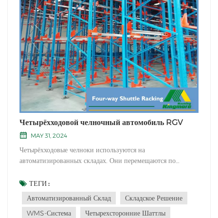
Четырёхходовой челночный автомобиль RGV
MAY 31, 2024
Четырёхходовые челноки используются на
автоматизированных складах. Они перемещаются по
горизонтальным и вертикальным направляющим и находят
все большее применение из-за своей высокой гибкости.
ТЕГИ :
Четырехсторонние шаттлы могут перемещаться по
Автоматизированный Склад
Складское Решение
переулкам и этажам. Каждый четырехсторонний шаттл
WMS-Система
Четырехсторонние Шаттлы
может добра...