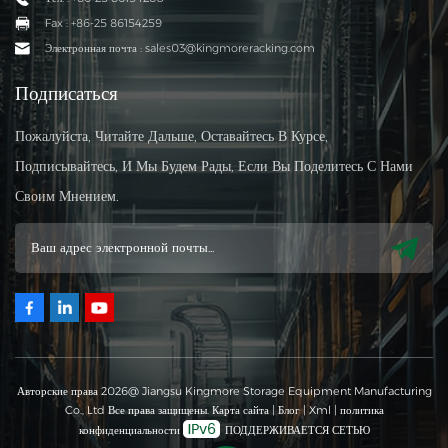
Fax : +86-25 86154259
Электронная почта : sales03@kingmoreracking.com
Подписаться
Пожалуйста, Читайте Дальше, Оставайтесь В Курсе,
Подписывайтесь, И Мы Будем Рады, Если Вы Поделитесь С Нами
Своим Мнением.
Авторские права 2026@ Jiangsu Kingmore Storage Equipment Manufacturing
Co., Ltd Все права защищены.
Карта сайта
|
Блог
|
Xml
|
политика
конфиденциальности
ПОДДЕРЖИВАЕТСЯ СЕТЬЮ