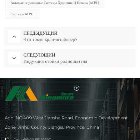
Автоматизированные Системы Хранения И Поиска (АСРС)
Системы АСРС
ПРЕДЫДУЩИЙ
Что такое кран-штабелер?
СЛЕДУЮЩИЙ
Индукция стойки радиошаттла
Add: NO.409 West Jianshe Road, Economic Development
Zone, Jinhu County, Jiangsu Province, China
Тел. : +86-25 86154260